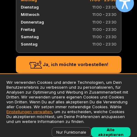
Dienstag
11:00 - 23:30
Mittwoch
11:00 - 23:30
Donnerstag
11:00 - 23:30
Freitag
11:00 - 23:30
Samstag
11:00 - 23:30
Sonntag
11:00 - 23:30
Ja, ich möchte vorbestellen!
Wir verwenden Cookies und andere Technologien, um Dein
Benutzererlebnis zu verbessern und zu personalisieren, für
AGB
Analysen zur Optimierung und Werbung in Zusammenarbeit mit
Dritten. Wir verwenden unsere eigenen Cookies und Cookies
Datenschutzerklärung
von Dritten. Wenn Du auf alles akzeptieren Du die Verwendung
Impressum
aller Cookies. Wir setzen immer notwendige Cookies. Wähle
Einstellungen verwalten
, um zu entscheiden, welche Cookies
Verwendung von Cookies
Du akzeptieren möchtest, um Deine Präferenzen anzupassen
Zusatzstoffliste / Allergene
und um weitere Informationen zu finden.
Alle
©
2026
Liefersoft.de
Nur Funktionale
akzeptieren